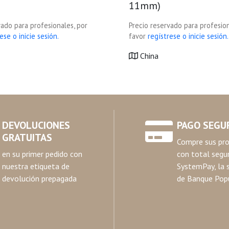
11mm)
vado para profesionales, por
Precio reservado para profesion
ese o inicie sesión.
favor
regístrese o inicie sesión.
China
DEVOLUCIONES
PAGO SEGU
GRATUITAS
Compre sus pr
en su primer pedido con
con total segu
nuestra etiqueta de
SystemPay, la 
devolución prepagada
de Banque Popu