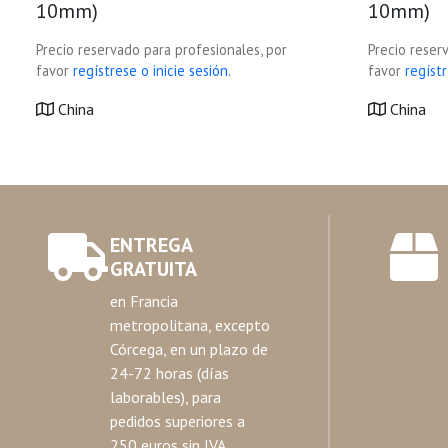
10mm)
10mm)
Precio reservado para profesionales, por
Precio reser
favor
regístrese o inicie sesión.
favor
regístr
China
China
ENTREGA
GRATUITA
en Francia
metropolitana, excepto
Córcega, en un plazo de
24-72 horas (días
laborables), para
pedidos superiores a
250 euros sin IVA