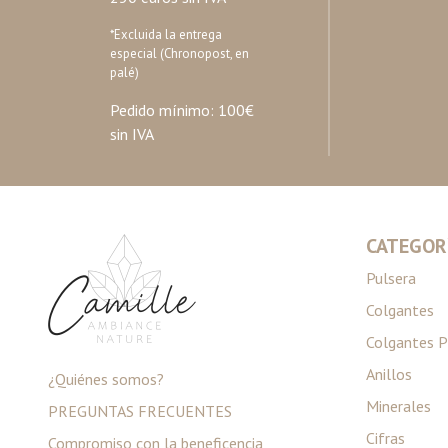
*Excluida la entrega
especial (Chronopost, en
palé)
Pedido mínimo: 100€
sin IVA
CATEGOR
Pulsera
Colgantes
Colgantes P
Anillos
¿Quiénes somos?
Minerales
PREGUNTAS FRECUENTES
Cifras
Compromiso con la beneficencia