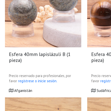
Esfera 40mm lapislázuli B (1
Esfera 4
pieza)
pieza)
Precio reservado para profesionales, por
Precio reser
favor
regístrese o inicie sesión.
favor
regístr
Afganistán
Sudáfric