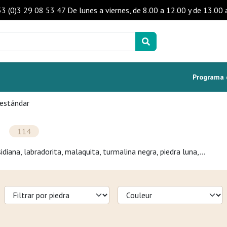
+33 (0)3 29 08 53 47 De lunes a viernes, de 8.00 a 12.00 y de 13.0
Programa d
 estándar
114
idiana, labradorita, malaquita, turmalina negra, piedra luna,...