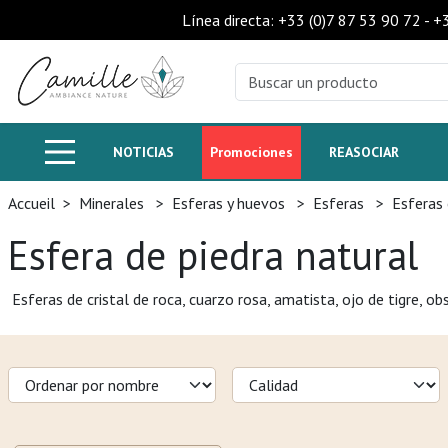
Línea directa: +33 (0)7 87 53 90 72 - 
NOTICIAS
Promociones
REASOCIAR
Accueil
>
Minerales
>
Esferas y huevos
>
Esferas
>
Esferas
Esfera de piedra natural
Esferas de cristal de roca, cuarzo rosa, amatista, ojo de tigre, obs