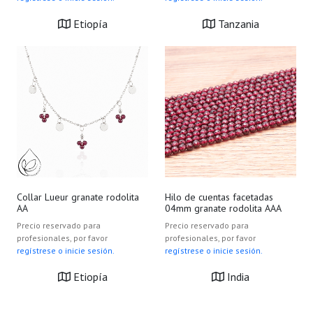
Etiopía
Tanzania
Collar Lueur granate rodolita
Hilo de cuentas facetadas
AA
04mm granate rodolita AAA
Precio reservado para
Precio reservado para
profesionales, por favor
profesionales, por favor
regístrese o inicie sesión.
regístrese o inicie sesión.
Etiopía
India