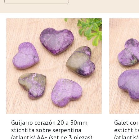
Guijarro corazón 20 a 30mm
Galet co
stichtita sobre serpentina
estichtit
(atlantis) AA+ (set de 3 piezas)
(atlantis