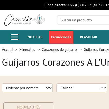
Línea directa: +33 (0)7 87 53 90 72 - 
NOTICIAS
Promociones
REASOCIAR
Accueil
>
Minerales
>
Corazones de guijarro
>
Guijarros Coraz
Guijarros Corazones A L'U
NOUVEAUTÉS