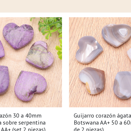
razón 30 a 40mm
Guijarro corazón ágata
a sobre serpentina
Botswana AA+ 50 a 60
) AA+ (set 2 piezas)
de 2 piezas)