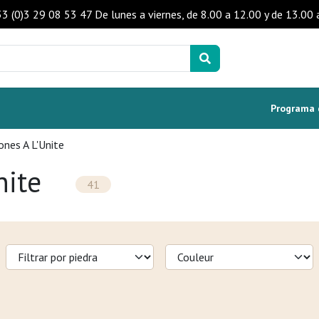
+33 (0)3 29 08 53 47 De lunes a viernes, de 8.00 a 12.00 y de 13.0
Programa d
ones A L'Unite
nite
41